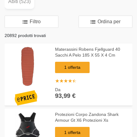
Abiti (523)
Filtro
Ordina per
20892 prodotti trovati
Materassini Robens Fjellguard 40
Sacchi A Pelo 185 X 55 X 4 Cm
1 offerta
☆
★
☆
★
☆
★
☆
★
☆
★
Da
93,99 €
Protezioni Corpo Zandona Shark
Armour Gt X6 Protezioni Xs
1 offerta