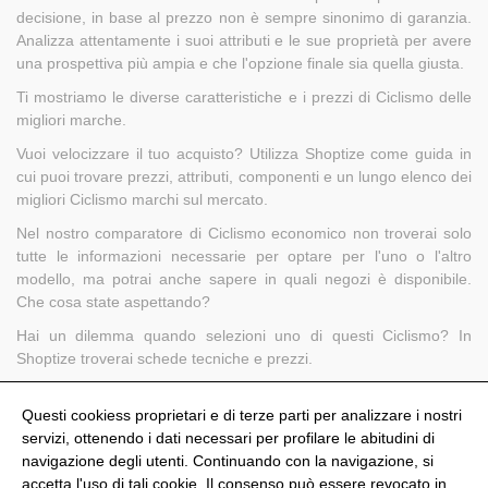
decisione, in base al prezzo non è sempre sinonimo di garanzia.
Analizza attentamente i suoi attributi e le sue proprietà per avere
una prospettiva più ampia e che l'opzione finale sia quella giusta.
Ti mostriamo le diverse caratteristiche e i prezzi di Ciclismo delle
migliori marche.
Vuoi velocizzare il tuo acquisto? Utilizza Shoptize come guida in
cui puoi trovare prezzi, attributi, componenti e un lungo elenco dei
migliori Ciclismo marchi sul mercato.
Nel nostro comparatore di Ciclismo economico non troverai solo
tutte le informazioni necessarie per optare per l'uno o l'altro
modello, ma potrai anche sapere in quali negozi è disponibile.
Che cosa state aspettando?
Hai un dilemma quando selezioni uno di questi Ciclismo? In
Shoptize troverai schede tecniche e prezzi.
Risparmia tempo nella selezione di uno di questi Ciclismo e scegli
saggiamente.
Questi cookiess proprietari e di terze parti per analizzare i nostri
servizi, ottenendo i dati necessari per profilare le abitudini di
navigazione degli utenti. Continuando con la navigazione, si
accetta l'uso di tali cookie. Il consenso può essere revocato in