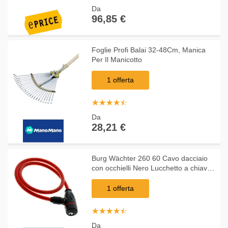
Da
96,85 €
Foglie Profi Balai 32-48Cm, Manica
Per Il Manicotto
1 offerta
☆
★
☆
★
☆
★
☆
★
☆
★
Da
28,21 €
Burg Wächter 260 60 Cavo dacciaio
con occhielli Nero Lucchetto a chiave
- BURG WACHTER
1 offerta
☆
★
☆
★
☆
★
☆
★
☆
★
Da