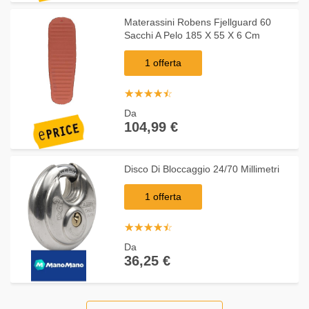
Materassini Robens Fjellguard 60
Sacchi A Pelo 185 X 55 X 6 Cm
1 offerta
☆
★
☆
★
☆
★
☆
★
☆
★
Da
104,99 €
Disco Di Bloccaggio 24/70 Millimetri
1 offerta
☆
★
☆
★
☆
★
☆
★
☆
★
Da
36,25 €