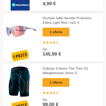
4,99 €
Occhiali Julbo Aerolite Protezioni
Zebra Light Red / cat1-3
1 offerta
☆
★
☆
★
☆
★
☆
★
☆
★
Da
145,99 €
Collants X-bionic The Trick G2
Abbigliamento Uomo S
1 offerta
☆
★
☆
★
☆
★
☆
★
☆
★
Da
99,00 €