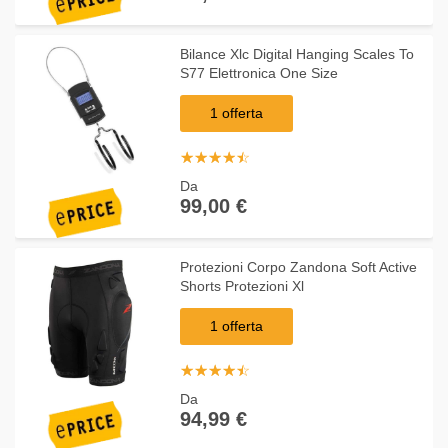
Bilance Xlc Digital Hanging Scales To
S77 Elettronica One Size
1 offerta
☆
★
☆
★
☆
★
☆
★
☆
★
Da
99,00 €
Protezioni Corpo Zandona Soft Active
Shorts Protezioni Xl
1 offerta
☆
★
☆
★
☆
★
☆
★
☆
★
Da
94,99 €