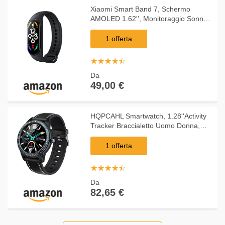
Xiaomi Smart Band 7, Schermo
AMOLED 1.62'', Monitoraggio Sonno,
SpO2, Frequenza Cardiaca, VO2max,
Resistenza all'Acqua 5 ATM, 110+
1 offerta
modalità sportive,
☆
★
☆
★
☆
★
☆
★
☆
★
Da
49,00 €
HQPCAHL Smartwatch, 1.28''Activity
Tracker Braccialetto Uomo Donna,
Impermeabile IP68, con Telefono
Bluetooth, Cardiofrequenzimetro,
1 offerta
Pressione Sanguig
☆
★
☆
★
☆
★
☆
★
☆
★
Da
82,65 €