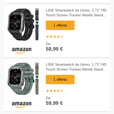
LIGE Smartwatch da Uomo, 1.71" HD
Touch Screen Tracker Attività Standby
Lungo con Cardiofrequenzimetro
Fitness Tracker, IP68 Impermeabile
1 offerta
Outdoor Mili
☆
★
☆
★
☆
★
☆
★
☆
★
Da
58,99 €
LIGE Smartwatch da Uomo, 1.71" HD
Touch Screen Tracker Attività Standby
Lungo con Cardiofrequenzimetro
Fitness Tracker, IP68 Impermeabile
1 offerta
Outdoor Mili
☆
★
☆
★
☆
★
☆
★
☆
★
Da
59,99 €