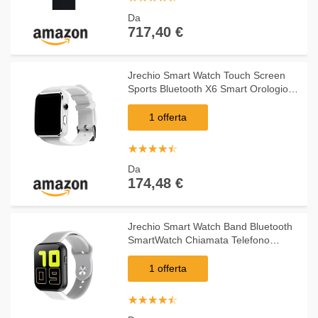
Da
717,40 €
Jrechio Smart Watch Touch Screen
Sports Bluetooth X6 Smart Orologio
Smart con pedometro Frequenza
cardiaca Sleep Monitor Messaggio
1 offerta
Che Ricorda Il Disp
☆
★
☆
★
☆
★
☆
★
☆
★
Da
174,48 €
Jrechio Smart Watch Band Bluetooth
SmartWatch Chiamata Telefono
X6Plus Watch Impermeabile Phone
Mate Phone Touch Screen Bianco
1 offerta
zhengzilu
☆
★
☆
★
☆
★
☆
★
☆
★