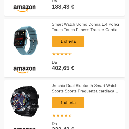
Da
188,43 €
Smart Watch Uomo Donna 1.4 Pollici
Touch Touch Fitness Tracker Cardiaco
Voto di monitoraggio degli Sport
(Colore: D) zhengzilu (Color : C)
1 offerta
☆
★
☆
★
☆
★
☆
★
☆
★
Da
402,65 €
Jrechio Dual Bluetooth Smart Watch
Sports Sports Frequenza cardiaca
Blood Pressure Sleep Monitoring
Touch Screen IP68. Orologio Sportivo
1 offerta
Impermeabile
☆
★
☆
★
☆
★
☆
★
☆
★
Da