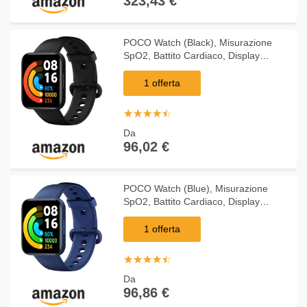
323,43 €
POCO Watch (Black), Misurazione
SpO2, Battito Cardiaco, Display
AMOLED da 1,6", GPS, Resistenza
all'acqua ATM, Nero, Versione Italiana
1 offerta
☆
★
☆
★
☆
★
☆
★
☆
★
Da
96,02 €
POCO Watch (Blue), Misurazione
SpO2, Battito Cardiaco, Display
AMOLED da 1,6", GPS, Resistenza
all'acqua ATM, Blu, Versione Italiana
1 offerta
☆
★
☆
★
☆
★
☆
★
☆
★
Da
96,86 €