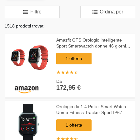
Filtro
Ordina per
1518 prodotti trovati
Amazfit GTS Orologio intelligente
Sport Smartwactch donne 46 giorni
nel modello base GPS + Glonass
BioTracker & GTS Smartwatch
1 offerta
Orologio Intelligente F
☆
★
☆
★
☆
★
☆
★
☆
★
Da
172,95 €
Orologio da 1.4 Pollici Smart Watch
Uomo Fitness Tracker Sport IP67.
Smart Orologio Smartwatch
SmartWatch SmartWatch Smart
1 offerta
Orologio SmartWatch SmartWa
☆
★
☆
★
☆
★
☆
★
☆
★