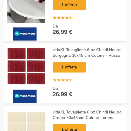
1 offerta
☆
★
☆
★
☆
★
☆
★
☆
★
Da
26,99 €
vidaXL Tovagliette 6 pz Chindi Neutro
Borgogna 30x45 cm Cotone - Rosso
1 offerta
☆
★
☆
★
☆
★
☆
★
☆
★
Da
26,99 €
vidaXL Tovagliette 6 pz Chindi Neutro
Crema 30x45 cm Cotone - crema
1 offerta