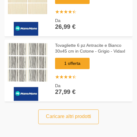
☆
★
☆
★
☆
★
☆
★
☆
★
Da
26,99 €
Tovagliette 6 pz Antracite e Bianco
30x45 cm in Cotone - Grigio - Vidaxl
1 offerta
☆
★
☆
★
☆
★
☆
★
☆
★
Da
27,99 €
Caricare altri prodotti