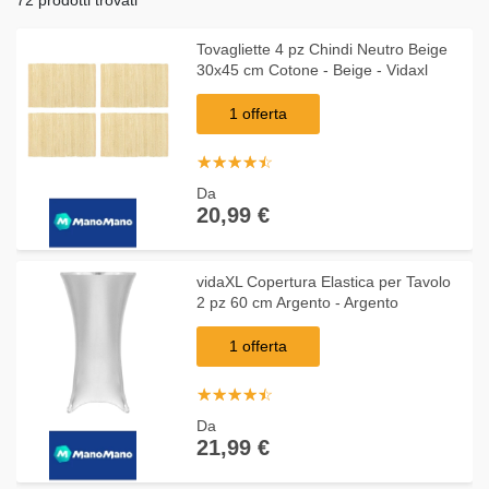
Tovagliette 4 pz Chindi Neutro Beige
30x45 cm Cotone - Beige - Vidaxl
1 offerta
☆
★
☆
★
☆
★
☆
★
☆
★
Da
20,99 €
vidaXL Copertura Elastica per Tavolo
2 pz 60 cm Argento - Argento
1 offerta
☆
★
☆
★
☆
★
☆
★
☆
★
Da
21,99 €