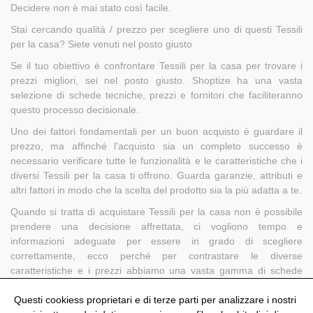
Decidere non è mai stato così facile.
Stai cercando qualità / prezzo per scegliere uno di questi Tessili
per la casa? Siete venuti nel posto giusto
Se il tuo obiettivo è confrontare Tessili per la casa per trovare i
prezzi migliori, sei nel posto giusto. Shoptize ha una vasta
selezione di schede tecniche, prezzi e fornitori che faciliteranno
questo processo decisionale.
Uno dei fattori fondamentali per un buon acquisto è guardare il
prezzo, ma affinché l'acquisto sia un completo successo è
necessario verificare tutte le funzionalità e le caratteristiche che i
diversi Tessili per la casa ti offrono. Guarda garanzie, attributi e
altri fattori in modo che la scelta del prodotto sia la più adatta a te.
Quando si tratta di acquistare Tessili per la casa non è possibile
prendere una decisione affrettata, ci vogliono tempo e
informazioni adeguate per essere in grado di scegliere
correttamente, ecco perché per contrastare le diverse
caratteristiche e i prezzi abbiamo una vasta gamma di schede
tecniche che faranno prendere quella decisione è un gioco da
ragazzi.
Questi cookiess proprietari e di terze parti per analizzare i nostri