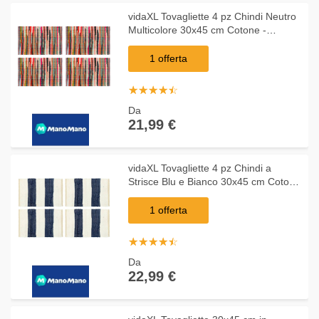
vidaXL Tovagliette 4 pz Chindi Neutro
Multicolore 30x45 cm Cotone -
Multicolore
1 offerta
☆
★
☆
★
☆
★
☆
★
☆
★
Da
21,99 €
vidaXL Tovagliette 4 pz Chindi a
Strisce Blu e Bianco 30x45 cm Cotone
- Blu
1 offerta
☆
★
☆
★
☆
★
☆
★
☆
★
Da
22,99 €