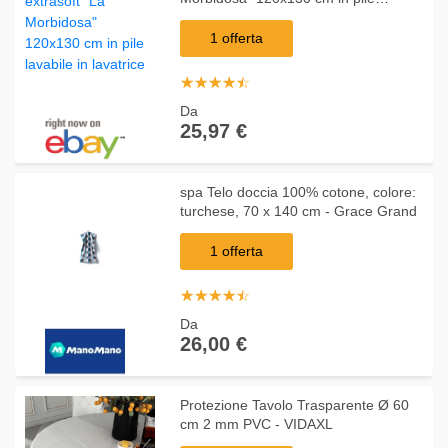
lavabile in lavatrice
1 offerta
☆
★
☆
★
☆
★
☆
★
☆
★
Da
25,97 €
spa Telo doccia 100% cotone, colore:
turchese, 70 x 140 cm - Grace Grand
1 offerta
☆
★
☆
★
☆
★
☆
★
☆
★
Da
26,00 €
Protezione Tavolo Trasparente Ø 60
cm 2 mm PVC - VIDAXL