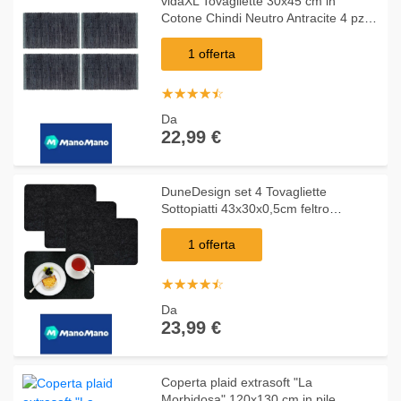
vidaXL Tovagliette 30x45 cm in
Cotone Chindi Neutro Antracite 4 pz -
Grigio
1 offerta
☆
★
☆
★
☆
★
☆
★
☆
★
Da
22,99 €
DuneDesign set 4 Tovagliette
Sottopiatti 43x30x0,5cm feltro
sintetico Antracite
1 offerta
☆
★
☆
★
☆
★
☆
★
☆
★
Da
23,99 €
Coperta plaid extrasoft "La
Morbidosa" 120x130 cm in pile