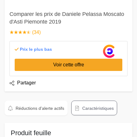
Comparer les prix de Daniele Pelassa Moscato
d'Asti Piemonte 2019
☆
★
☆
★
☆
★
☆
★
☆
★
(34)
Prix le plus bas
Voir cette offre
Partager
Réductions d'alerte actifs
Caractéristiques
Produit feuille