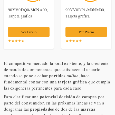
90YV0DQ0-M0NA00,
90YV0DP1-M0NM00,
Tarjeta gráfica
Tarjeta gráfica
Ver Precio
Ver Precio
☆
★
☆
★
☆
★
☆
★
☆
★
☆
★
☆
★
☆
★
☆
★
☆
★
El competitivo mercado laboral existente, y la creciente
demanda de componentes que satisfacen al usuario
partidas
cuando se pone a echar
online
, hace
tarjeta gráfica
fundamental contar con una
que cumpla
las exigencias pertinentes para cada caso.
potencial decisión de compra
Para clarificar una
por
parte del consumidor, en las próximas líneas se van a
propiedades
marcas
desgranar las
de dos de las