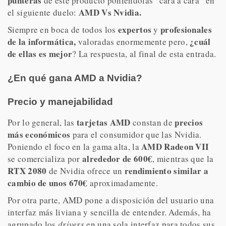
punteras
de este producto poniéndolas “cara a cara” en
AMD Vs Nvidia.
el siguiente duelo:
expertos
profesionales
Siempre en boca de todos los
y
de la informática,
¿cuál
valoradas enormemente pero,
de ellas es mejor
? La respuesta, al final de esta entrada.
¿En qué gana AMD a Nvidia?
Precio y manejabilidad
tarjetas AMD
precios
Por lo general, las
constan de
más económicos
para el consumidor que las Nvidia.
AMD Radeon VII
Poniendo el foco en la gama alta, la
alrededor de 600€
se comercializa por
, mientras que la
RTX 2080
rendimiento similar a
de Nvidia ofrece un
cambio de unos 670€
aproximadamente.
Por otra parte, AMD pone a disposición del usuario una
interfaz más liviana y sencilla de entender. Además, ha
agrupado los
drivers
en una sola interfaz para todos sus