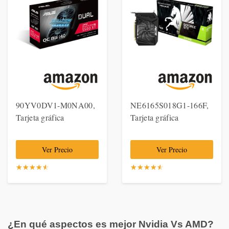
90YV0DV1-M0NA00,
NE6165S018G1-166F,
Tarjeta gráfica
Tarjeta gráfica
Ver Precio
Ver Precio
☆
★
☆
★
☆
★
☆
★
☆
★
☆
★
☆
★
☆
★
☆
★
☆
★
¿En qué aspectos es mejor Nvidia Vs AMD?