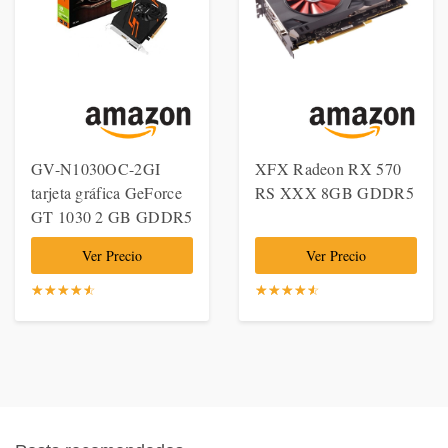
GV-N1030OC-2GI
XFX Radeon RX 570
tarjeta gráfica GeForce
RS XXX 8GB GDDR5
GT 1030 2 GB GDDR5
Ver Precio
Ver Precio
☆
★
☆
★
☆
★
☆
★
☆
★
☆
★
☆
★
☆
★
☆
★
☆
★