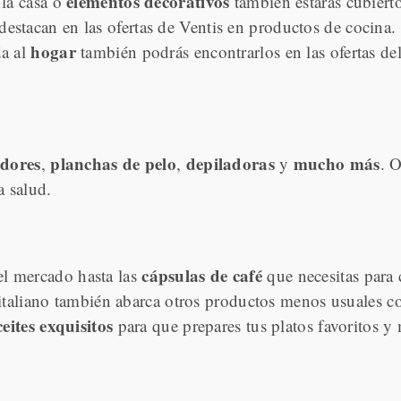
elementos decorativos
la casa o
también estarás cubier
destacan en las ofertas de Ventis en productos de cocina.
hogar
da al
también podrás encontrarlos en las ofertas de
dores
planchas de pelo
depiladoras
mucho más
,
,
y
. O
a salud.
cápsulas de café
 mercado hasta las
que necesitas para
 italiano también abarca otros productos menos usuales 
ceites exquisitos
para que prepares tus platos favoritos 