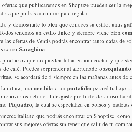
as ofertas que publicaremos en Shoptize pueden ser la me
tos que podrás encontrar para regalar.
gaf
ido y demostrarle lo bien que conoces su estilo, unas
estilo
com
a. Todos tenemos un
único y siempre viene bien
re las ofertas de Ventis podrás encontrar tanto gafas de s
as
Saraghina
como
.
 productos que no pueden faltar en una cocina y que si
obsequiando
as de café. Puedes sorprender al afortunado
ritas
, se acordará de ti siempre en las mañanas antes de 
mochila
portafolio
 la rutina, una
o un
para el trabajo 
o renovarlos debido al desgaste producto de su uso habi
Piquadro
como
, la cual se especializa en bolsos y maletas
ommerce italiano que podrás encontrar en Shoptize, como 
ntrar sus mejores ofertas sin tener que salir de tu compa