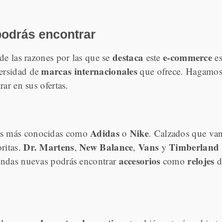
podrás encontrar
destaca
e-commerce
de las razones por las que se
este
es
marcas internacionales
versidad de
que ofrece. Hagamos 
ar en sus ofertas.
Adidas
Nike
as más conocidas como
o
. Calzados que va
Dr. Martens
New Balance
Vans
Timberland
ritas.
,
,
y
accesorios
relojes
endas nuevas podrás encontrar
como
d