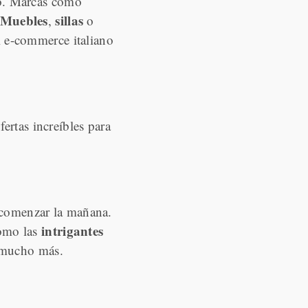
to. Marcas como
Muebles
sillas
,
o
l e-commerce italiano
fertas increíbles para
 comenzar la mañana.
intrigantes
como las
y mucho más.