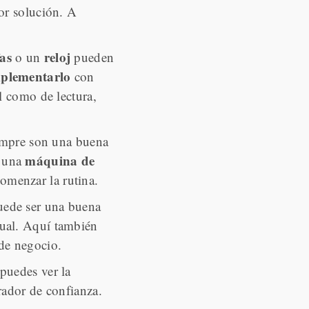
jor solución. A
as
reloj
o un
pueden
plementarlo
con
ol como de lectura,
empre son una buena
máquina de
una
comenzar la rutina.
puede ser una buena
tual. Aquí también
 de negocio.
puedes ver la
rador de confianza.