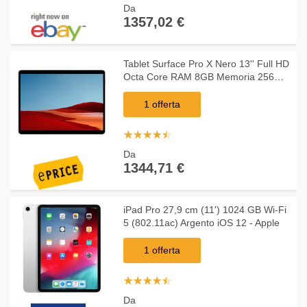
Da
1357,02 €
Tablet Surface Pro X Nero 13'' Full HD
Octa Core RAM 8GB Memoria 256
GB Wi-Fi - 4G Fotocamera 10Mpx
Windows 10 Home
1 offerta
☆
★
☆
★
☆
★
☆
★
☆
★
Da
1344,71 €
iPad Pro 27,9 cm (11') 1024 GB Wi-Fi
5 (802.11ac) Argento iOS 12 - Apple
1 offerta
☆
★
☆
★
☆
★
☆
★
☆
★
Da