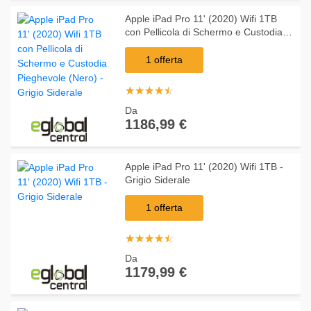
Apple iPad Pro 11' (2020) Wifi 1TB
con Pellicola di Schermo e Custodia
Pieghevole (Nero) - Grigio Siderale
1 offerta
☆
★
☆
★
☆
★
☆
★
☆
★
Da
1186,99 €
Apple iPad Pro 11' (2020) Wifi 1TB -
Grigio Siderale
1 offerta
☆
★
☆
★
☆
★
☆
★
☆
★
Da
1179,99 €