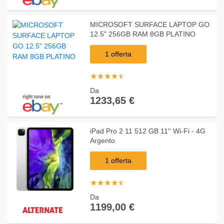
MICROSOFT SURFACE LAPTOP GO
12.5" 256GB RAM 8GB PLATINO
1 offerta
☆
★
☆
★
☆
★
☆
★
☆
★
Da
1233,65 €
iPad Pro 2 11 512 GB 11'' Wi-Fi - 4G
Argento
1 offerta
☆
★
☆
★
☆
★
☆
★
☆
★
Da
1199,00 €