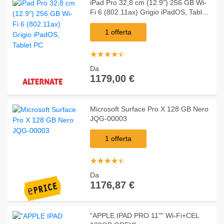
iPad Pro 32,8 cm (12.9") 256 GB Wi-
Fi 6 (802.11ax) Grigio iPadOS, Tablet
PC
1 offerta
☆
★
☆
★
☆
★
☆
★
☆
★
Da
1179,00 €
Microsoft Surface Pro X 128 GB Nero
JQG-00003
1 offerta
☆
★
☆
★
☆
★
☆
★
☆
★
Da
1176,87 €
"APPLE IPAD PRO 11"" Wi-Fi+CEL