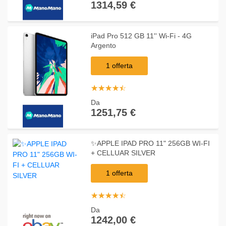
1314,59 €
iPad Pro 512 GB 11'' Wi-Fi - 4G
Argento
1 offerta
☆
★
☆
★
☆
★
☆
★
☆
★
Da
1251,75 €
✨APPLE IPAD PRO 11" 256GB WI-FI
+ CELLUAR SILVER
1 offerta
☆
★
☆
★
☆
★
☆
★
☆
★
Da
1242,00 €