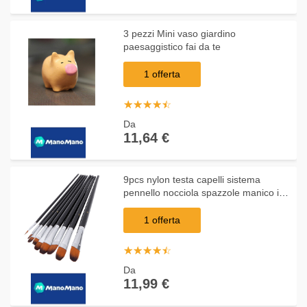
3 pezzi Mini vaso giardino
paesaggistico fai da te
1 offerta
☆
★
☆
★
☆
★
☆
★
☆
★
Da
11,64 €
9pcs nylon testa capelli sistema
pennello nocciola spazzole manico in
legno artisti Acrilico Gouache Materiali
Acquerello Arte
1 offerta
☆
★
☆
★
☆
★
☆
★
☆
★
Da
11,99 €