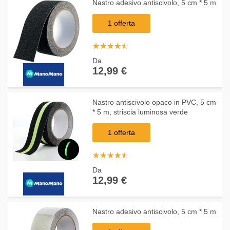
Nastro adesivo antiscivolo, 5 cm * 5 m
1 offerta
☆
★
☆
★
☆
★
☆
★
☆
★
Da
12,99 €
Nastro antiscivolo opaco in PVC, 5 cm
* 5 m, striscia luminosa verde
1 offerta
☆
★
☆
★
☆
★
☆
★
☆
★
Da
12,99 €
Nastro adesivo antiscivolo, 5 cm * 5 m