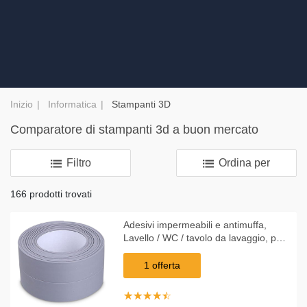
Inizio
Informatica
Stampanti 3D
Comparatore di stampanti 3d a buon mercato
Filtro
Ordina per
166 prodotti trovati
Adesivi impermeabili e antimuffa,
Lavello / WC / tavolo da lavaggio, puo
essere tagliato, 3,2 m * 3,8 cm, grigio
- ASUPERMALL
1 offerta
☆
★
☆
★
☆
★
☆
★
☆
★