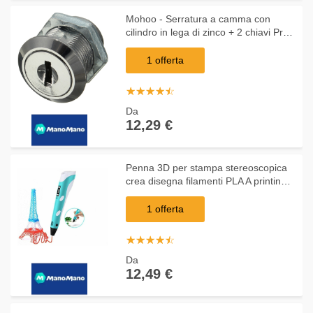
Mohoo - Serratura a camma con
cilindro in lega di zinco + 2 chiavi Pr
Cartello per cassetta delle lettere
1 offerta
☆
★
☆
★
☆
★
☆
★
☆
★
Da
12,29 €
Penna 3D per stampa stereoscopica
crea disegna filamenti PLA A printing
pen - BS
1 offerta
☆
★
☆
★
☆
★
☆
★
☆
★
Da
12,49 €