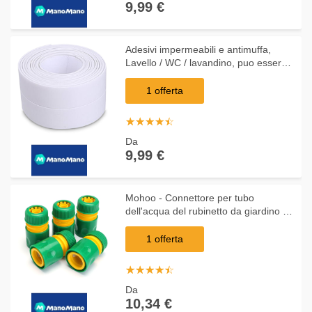
9,99 €
Adesivi impermeabili e antimuffa,
Lavello / WC / lavandino, puo essere
tagliato, 3,2 m * 3,8 cm, bianco
1 offerta
☆
★
☆
★
☆
★
☆
★
☆
★
Da
9,99 €
Mohoo - Connettore per tubo
dell'acqua del rubinetto da giardino da
10 1/2 pollici Adattatore a
connessione rapida per l'irrigazione
1 offerta
☆
★
☆
★
☆
★
☆
★
☆
★
Da
10,34 €