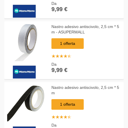
Da
9,99 €
Nastro adesivo antiscivolo, 2,5 cm * 5
m - ASUPERMALL
1 offerta
☆
★
☆
★
☆
★
☆
★
☆
★
Da
9,99 €
Nastro adesivo antiscivolo, 2,5 cm * 5
m
1 offerta
☆
★
☆
★
☆
★
☆
★
☆
★
Da