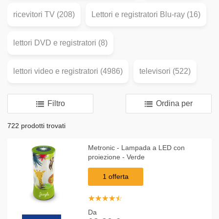
ricevitori TV (208)
Lettori e registratori Blu-ray (16)
lettori DVD e registratori (8)
lettori video e registratori (4986)
televisori (522)
Filtro
Ordina per
722 prodotti trovati
Metronic - Lampada a LED con
proiezione - Verde
1 offerta
☆
★
☆
★
☆
★
☆
★
☆
★
Da