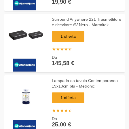
19,90 €
Surround Anywhere 221 Trasmettitore
e ricevitore AV Nero - Marmitek
1 offerta
☆
★
☆
★
☆
★
☆
★
☆
★
Da
145,58 €
Lampada da tavolo Contemporaneo
19x10cm blu - Metronic
1 offerta
☆
★
☆
★
☆
★
☆
★
☆
★
Da
25,00 €