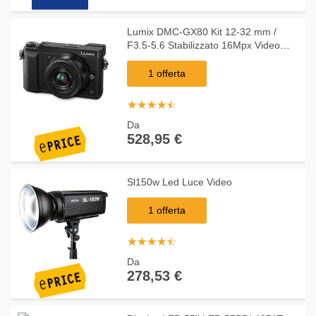
Lumix DMC-GX80 Kit 12-32 mm /
F3.5-5.6 Stabilizzato 16Mpx Video
UHD 4K Wi-Fi PostFocus
1 offerta
☆
★
☆
★
☆
★
☆
★
☆
★
Da
528,95 €
Sl150w Led Luce Video
1 offerta
☆
★
☆
★
☆
★
☆
★
☆
★
Da
278,53 €