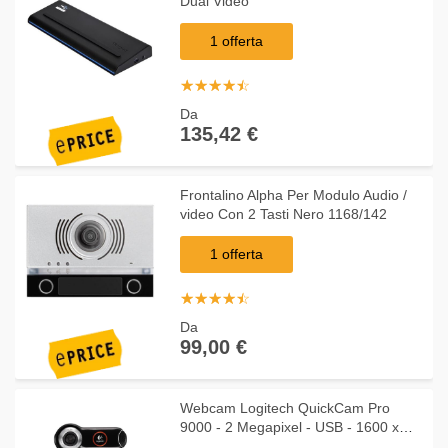
Dual Video
1 offerta
☆
★
☆
★
☆
★
☆
★
☆
★
Da
135,42 €
Frontalino Alpha Per Modulo Audio /
video Con 2 Tasti Nero 1168/142
1 offerta
☆
★
☆
★
☆
★
☆
★
☆
★
Da
99,00 €
Webcam Logitech QuickCam Pro
9000 - 2 Megapixel - USB - 1600 x
1200 Video