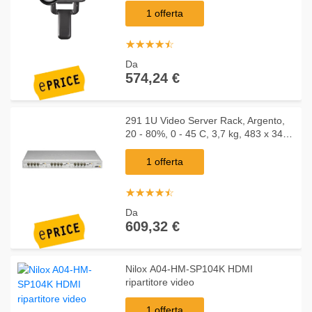
1 offerta
☆
★
☆
★
☆
★
☆
★
☆
★
Da
574,24 €
291 1U Video Server Rack, Argento,
20 - 80%, 0 - 45 C, 3,7 kg, 483 x 345
x 48 mm, 1U
1 offerta
☆
★
☆
★
☆
★
☆
★
☆
★
Da
609,32 €
Nilox A04-HM-SP104K HDMI
ripartitore video
1 offerta