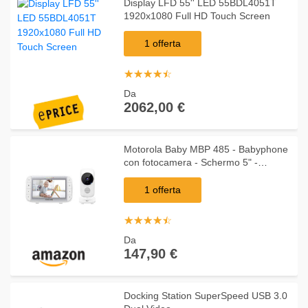
Display LFD 55'' LED 55BDL4051T
1920x1080 Full HD Touch Screen
1 offerta
☆
★
☆
★
☆
★
☆
★
☆
★
Da
2062,00 €
Motorola Baby MBP 485 - Babyphone
con fotocamera - Schermo 5" -
Temperatura, microfono, zoom, ninne
nanne - Bianco
1 offerta
☆
★
☆
★
☆
★
☆
★
☆
★
Da
147,90 €
Docking Station SuperSpeed USB 3.0