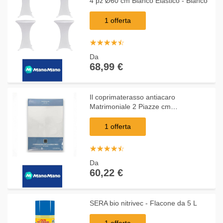
4 pz Ø60 cm Bianco Elastico - Bianco
1 offerta
☆
★
☆
★
☆
★
☆
★
☆
★
Da
68,99 €
Il coprimaterasso antiacaro
Matrimoniale 2 Piazze cm
170X195+25
1 offerta
☆
★
☆
★
☆
★
☆
★
☆
★
Da
60,22 €
SERA bio nitrivec - Flacone da 5 L
1 offerta