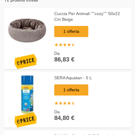
Cuccia Per Animali ''''cozy'''' 50x22
Cm Beige
1 offerta
☆
★
☆
★
☆
★
☆
★
☆
★
Da
86,83 €
SERA Aquatan - 5 L
1 offerta
☆
★
☆
★
☆
★
☆
★
☆
★
Da
84,80 €