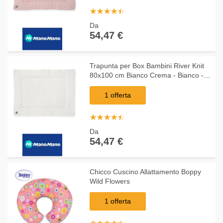
☆
★
☆
★
☆
★
☆
★
☆
★
Da
54,47 €
Trapunta per Box Bambini River Knit
80x100 cm Bianco Crema - Bianco -
Jollein
1 offerta
☆
★
☆
★
☆
★
☆
★
☆
★
Da
54,47 €
Chicco Cuscino Allattamento Boppy
Wild Flowers
1 offerta