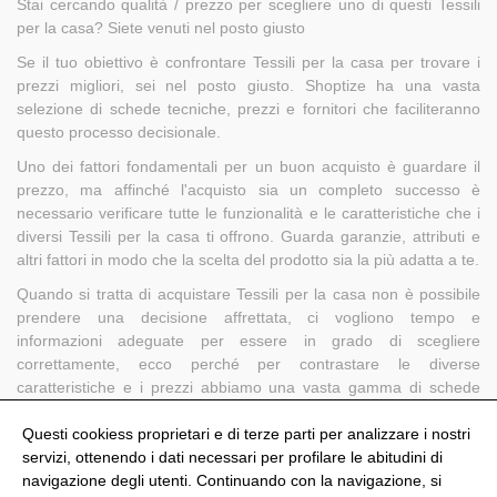
Stai cercando qualità / prezzo per scegliere uno di questi Tessili
per la casa? Siete venuti nel posto giusto
Se il tuo obiettivo è confrontare Tessili per la casa per trovare i
prezzi migliori, sei nel posto giusto. Shoptize ha una vasta
selezione di schede tecniche, prezzi e fornitori che faciliteranno
questo processo decisionale.
Uno dei fattori fondamentali per un buon acquisto è guardare il
prezzo, ma affinché l'acquisto sia un completo successo è
necessario verificare tutte le funzionalità e le caratteristiche che i
diversi Tessili per la casa ti offrono. Guarda garanzie, attributi e
altri fattori in modo che la scelta del prodotto sia la più adatta a te.
Quando si tratta di acquistare Tessili per la casa non è possibile
prendere una decisione affrettata, ci vogliono tempo e
informazioni adeguate per essere in grado di scegliere
correttamente, ecco perché per contrastare le diverse
caratteristiche e i prezzi abbiamo una vasta gamma di schede
tecniche che faranno prendere quella decisione è un gioco da
ragazzi.
Questi cookiess proprietari e di terze parti per analizzare i nostri
servizi, ottenendo i dati necessari per profilare le abitudini di
navigazione degli utenti. Continuando con la navigazione, si