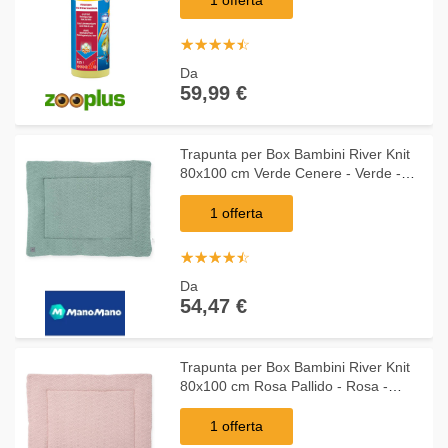
☆
★
☆
★
☆
★
☆
★
☆
★
Da
59,99 €
Trapunta per Box Bambini River Knit
80x100 cm Verde Cenere - Verde -
Jollein
1 offerta
☆
★
☆
★
☆
★
☆
★
☆
★
Da
54,47 €
Trapunta per Box Bambini River Knit
80x100 cm Rosa Pallido - Rosa -
Jollein
1 offerta