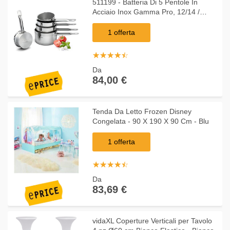
511199 - Batteria Di 5 Pentole In
Acciaio Inox Gamma Pro, 12/14 /
16/18 / 20 Cm
1 offerta
☆
★
☆
★
☆
★
☆
★
☆
★
Da
84,00 €
Tenda Da Letto Frozen Disney
Congelata - 90 X 190 X 90 Cm - Blu
1 offerta
☆
★
☆
★
☆
★
☆
★
☆
★
Da
83,69 €
vidaXL Coperture Verticali per Tavolo