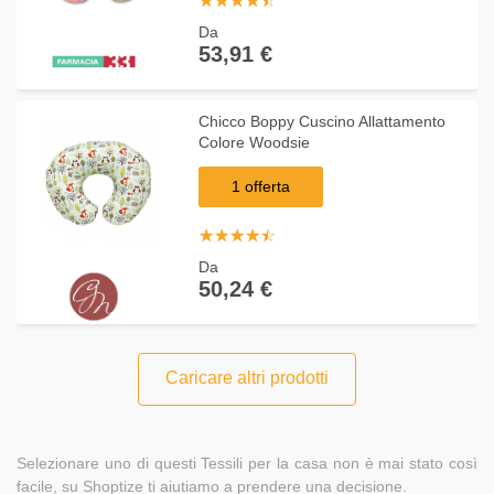
☆
★
☆
★
☆
★
☆
★
☆
★
Da
53,91 €
Chicco Boppy Cuscino Allattamento
Colore Woodsie
1 offerta
☆
★
☆
★
☆
★
☆
★
☆
★
Da
50,24 €
Caricare altri prodotti
Selezionare uno di questi Tessili per la casa non è mai stato così
facile, su Shoptize ti aiutiamo a prendere una decisione.