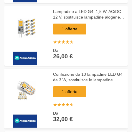
Lampadine a LED G4, 1,5 W, AC/DC
12 V, sostituisce lampadine alogene
da 20 W, luce bianca calda, 3000 K,
non dimmerabili, lampadine G4 per
1 offerta
☆
★
☆
★
☆
★
☆
★
☆
★
Da
26,00 €
Confezione da 10 lampadine LED G4
da 3 W, sostituisce le lampadine
alogene da 20 â?? 30 W, luce bianca
calda, 12 V AC/DC, 300 lm, nessun
1 offerta
sfarfallio,
☆
★
☆
★
☆
★
☆
★
☆
★
Da
32,00 €