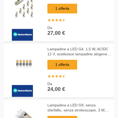
alogeno 20 W, attacco G4 Bi-pin, tipo
JC, lampadina a risparmio energetico,
1 offerta
nessun
☆
★
☆
★
☆
★
☆
★
☆
★
Da
27,00 €
Lampadine a LED G4, 1,5 W, AC/DC
12 V, sostituisce lampadine alogene
da 20 W, luce bianca calda, 3000 K,
non dimmerabili, lampadine G4 per
1 offerta
☆
★
☆
★
☆
★
☆
★
☆
★
Da
24,00 €
Lampadina a LED G9, senza
sfarfallio, senza stroboscopio, 3 W,
equivalente a 30 W, alogena, luce