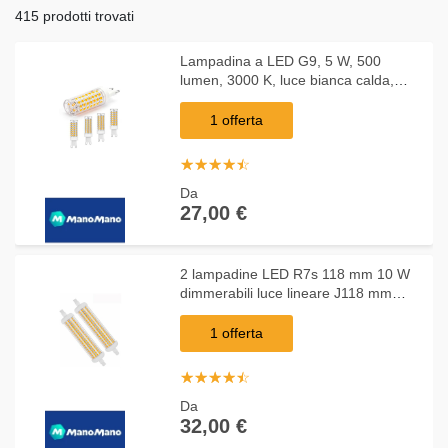
415 prodotti trovati
Lampadina a LED G9, 5 W, 500
lumen, 3000 K, luce bianca calda,
senza sfarfallio, non dimmerabile,
angolo di 360 gradi, sostituisce
1 offerta
lampadine alogene
☆
★
☆
★
☆
★
☆
★
☆
★
Da
27,00 €
2 lampadine LED R7s 118 mm 10 W
dimmerabili luce lineare J118 mm
equivalente a R7S 118 mm 100 W
equivalente AC 85 V 265 V 120 LED
1 offerta
(R7S-108LED-3000 K
☆
★
☆
★
☆
★
☆
★
☆
★
Da
32,00 €