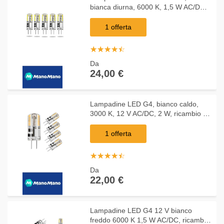
bianca diurna, 6000 K, 1,5 W AC/DC
12 V, ricambio 20 W, lampadina
alogena G4, attacco bi-pin, tipo JC, a
1 offerta
risparmio
☆
★
☆
★
☆
★
☆
★
☆
★
Da
24,00 €
Lampadine LED G4, bianco caldo,
3000 K, 12 V AC/DC, 2 W, ricambio 20
W, lampadine alogene LED, G4,
equivalente a Bi-Pin tipo JC, risparmio
1 offerta
☆
★
☆
★
☆
★
☆
★
☆
★
Da
22,00 €
Lampadine LED G4 12 V bianco
freddo 6000 K 1,5 W AC/DC, ricambio