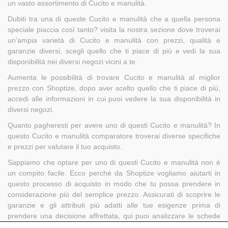
un vasto assortimento di Cucito e manulità.
Dubiti tra una di queste Cucito e manulità che a quella persona
speciale piaccia così tanto? visita la nostra sezione dove troverai
un'ampia varietà di Cucito e manulità con prezzi, qualità e
garanzie diversi, scegli quello che ti piace di più e vedi la sua
disponibilità nei diversi negozi vicini a te.
Aumenta le possibilità di trovare Cucito e manulità al miglior
prezzo con Shoptize, dopo aver scelto quello che ti piace di più,
accedi alle informazioni in cui puoi vedere la sua disponibilità in
diversi negozi.
Quanto pagheresti per avere uno di questi Cucito e manulità? In
questo Cucito e manulità comparatore troverai diverse specifiche
e prezzi per valutare il tuo acquisto.
Sappiamo che optare per uno di questi Cucito e manulità non è
un compito facile. Ecco perché da Shoptize vogliamo aiutarti in
questo processo di acquisto in modo che tu possa prendere in
considerazione più del semplice prezzo. Assicurati di scoprire le
garanzie e gli attributi più adatti alle tue esigenze prima di
prendere una decisione affrettata, qui puoi analizzare le schede
tecniche Cucito e manulità in modo che la tua decisione sia