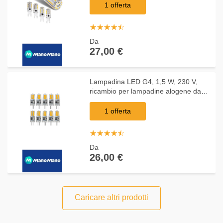
bianca calda, 3000 K, angolo di fascio
1 offerta
220 V, 230 V,
☆
★
☆
★
☆
★
☆
★
☆
★
Da
27,00 €
Lampadina LED G4, 1,5 W, 230 V,
ricambio per lampadine alogene da
20 W, AC/DC 3000 K, luce bianca
calda, equivalente a base bi-pin, tipo
1 offerta
JC, a
☆
★
☆
★
☆
★
☆
★
☆
★
Da
26,00 €
Caricare altri prodotti