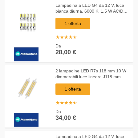
Lampadina a LED G4 da 12 V, luce
bianca diurna, 6000 K, 1,5 W AC/DC
12 V, ricambio 20 W, lampadina
alogena G4, attacco bi-pin, tipo JC, a
1 offerta
risparmio
☆
★
☆
★
☆
★
☆
★
☆
★
Da
28,00 €
2 lampadine LED R7s 118 mm 10 W
dimmerabili luce lineare J118 mm
equivalente a R7S 118 mm 100 W
equivalente AC 85 V 265 V 120 LED
1 offerta
(R7S-108LED-6000K
☆
★
☆
★
☆
★
☆
★
☆
★
Da
34,00 €
Lampadina a LED G4 da 12 V, luce