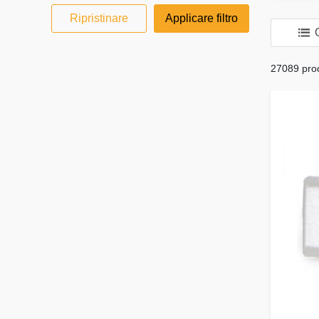
Ripristinare
Applicare filtro
O
27089 prodo