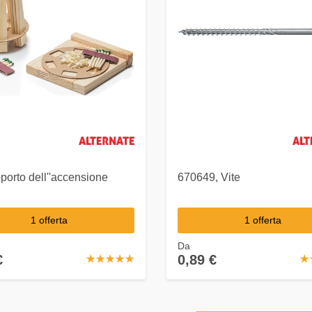
pporto dell''accensione
670649, Vite
1 offerta
1 offerta
Da
€
0,89 €
☆
★
☆
★
☆
★
☆
★
☆
★
☆
★