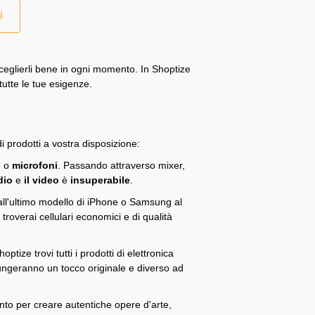
i
sceglierli bene in ogni momento. In Shoptize
tutte le tue esigenze.
i prodotti a vostra disposizione:
o
o
microfoni
. Passando attraverso mixer,
dio
e
il video
è
insuperabile
.
dall'ultimo modello di iPhone o Samsung al
roverai cellulari economici e di qualità
tize trovi tutti i prodotti di elettronica
iungeranno un tocco originale e diverso ad
to per creare autentiche opere d'arte,