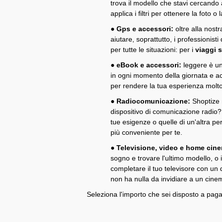
trova il modello che stavi cercando 
applica i filtri per ottenere la foto 
●
Gps e accessori:
oltre alla nost
aiutare, soprattutto, i professionisti
per tutte le situazioni: per i
viaggi 
●
eBook e accessori:
leggere è un
in ogni momento della giornata e acqu
per rendere la tua esperienza mo
●
Radiocomunicazione:
Shoptize 
dispositivo di comunicazione radio?
tue esigenze o quelle di un'altra pe
più conveniente per te.
●
Televisione, video e home cin
sogno e trovare l'ultimo modello, o i
completare il tuo televisore con un 
non ha nulla da invidiare a un c
Seleziona l'importo che sei disposto a pagar