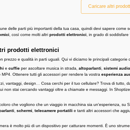
Caricare altri prodott
cune delle parti più importanti della tua casa, quindi devi sapere come 
omici
, così come molti altri
prodotti elettronici
, in grado di soddisfare 
ri prodotti elettronici
prezzo e qualità in parti uguali. Qui vi diciamo le principali categorie d
chi
e
cuffie
per ascoltare musica in strada,
altoparlanti
,
sistemi audi
 e MP4. Ottenere tutti gli accessori per rendere la vostra
esperienza au
zi, vantaggi, design… Cosa cerchi per il tuo cellulare? Trova di tutto, 
cui non stai cercando vantaggi oltre a chiamate e messaggi. In Shoptize t
 coloro che vogliono che un viaggio in macchina sia un'esperienza, su Shop
parlanti
,
schermi
,
telecamere portatili
e tanti altri accessori che agg
era è molto più di un dispositivo per catturare momenti. È uno strumen