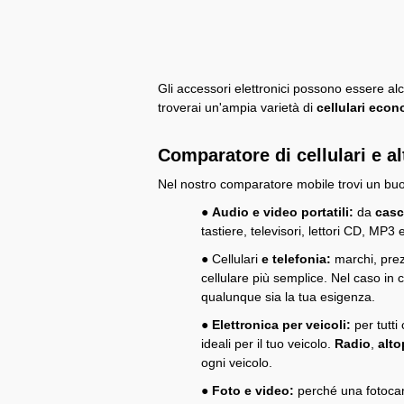
Gli accessori elettronici possono essere al
troverai un'ampia varietà di
cellulari econ
Comparatore di cellulari e alt
Nel nostro comparatore mobile trovi un buon 
●
Audio e video portatili:
da
cas
tastiere, televisori, lettori CD, MP3
● Cellulari
e telefonia:
marchi, prez
cellulare più semplice. Nel caso in 
qualunque sia la tua esigenza.
●
Elettronica per veicoli:
per tutti
ideali per il tuo veicolo.
Radio
,
alto
ogni veicolo.
●
Foto e video:
perché una fotocam