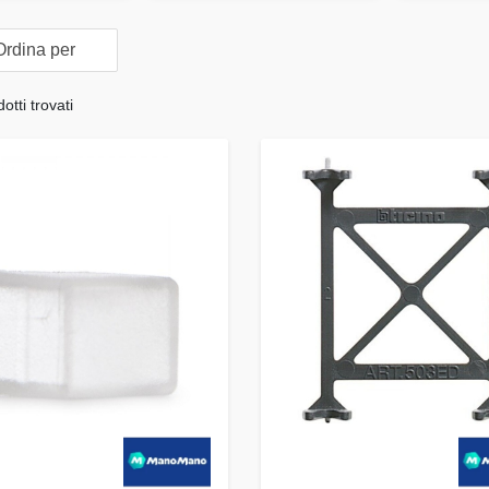
rdina per
tti trovati