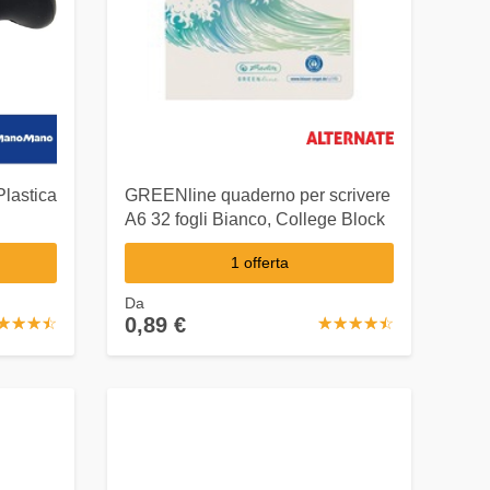
Plastica
GREENline quaderno per scrivere
A6 32 fogli Bianco, College Block
1 offerta
Da
0,89 €
☆
★
☆
★
☆
★
☆
★
☆
★
☆
★
☆
★
☆
★
☆
★