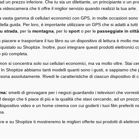
ad un prezzo inferiore. Che tu sia un dilettante, un principiante o un pr
o la videocamera che ti offre il miglior servizio quando realizzi la tua ar
ra vasta gamma di cellulari economici con GPS, in molte occasioni sono 
 della guida. Per loro, è importante utilizzare un GPS che si adatti a tutt
su strada
, per la
montagna
, per lo
sport
o per le
passeggiate in citt
 piacere e trasportare il tuo libro su un dispositivo di lettura è molto 
istalo su Shoptize. Inoltre, puoi integrare questi prodotti elettronici c
lto più completa.
non si concentra solo sui cellulari economici, ma va molto oltre. Stai 
 In Shoptize abbiamo tanti modelli quanti sono i gusti, e sappiamo che p
rsona assolutamente. Rivedi le caratteristiche di ciascun dispositivo di
ema:
smetti di girovagare per i negozi guardando i televisori che vorrest
l design che ti piace di più e la qualità che stavi cercando, ad un prezzo
dispositivo video e un home cinema con cui goderti i tuoi film preferiti 
inema.
e e su Shoptize ti mostreremo le migliori offerte sui prodotti di elettron