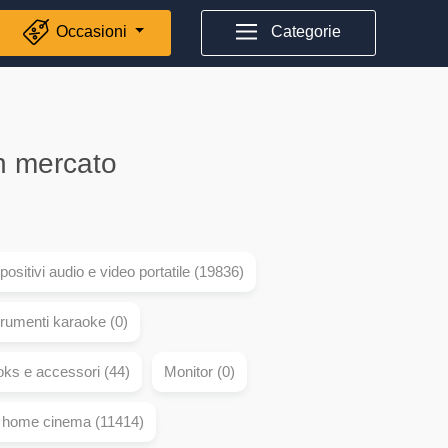
Occasioni
Categorie
on mercato
positivi audio e video portatile (19836)
rumenti karaoke (0)
oks e accessori (44)
Monitor (0)
e home cinema (11414)