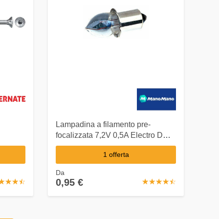
Lampadina a filamento pre-
focalizzata 7,2V 0,5A Electro DH.
12.320/7.2/0.5 8430552072033
1 offerta
Da
0,95 €
☆
★
☆
★
☆
★
☆
★
☆
★
☆
★
☆
★
☆
★
☆
★