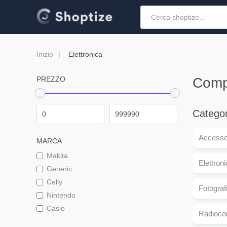
Inizio
Elettronica
PREZZO
Compa
Categor
Accessor
MARCA
Makita
Elettroni
Generic
Celly
Fotograf
Nintendo
Casio
Radioco