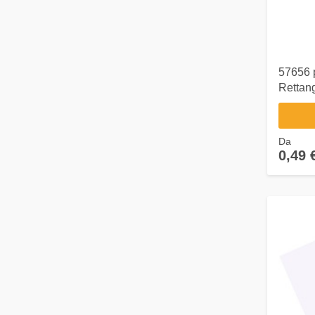
57656 
Rettang
Addesi
Da
0,49 