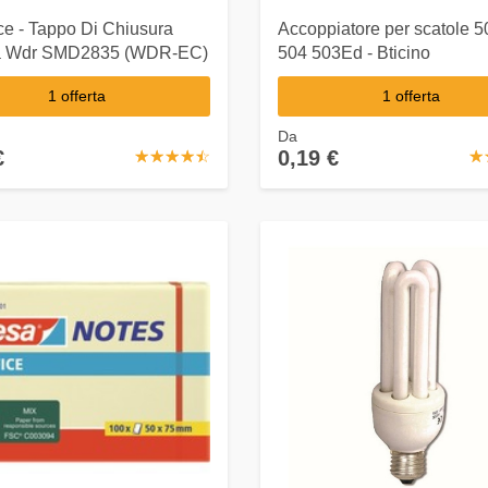
ce - Tappo Di Chiusura
Accoppiatore per scatole 5
ia Wdr SMD2835 (WDR-EC)
504 503Ed - Bticino
1 offerta
1 offerta
Da
€
0,19 €
☆
★
☆
★
☆
★
☆
★
☆
★
☆
★