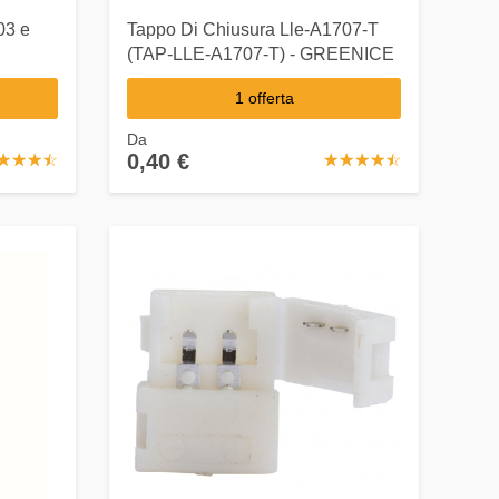
03 e
Tappo Di Chiusura Lle-A1707-T
(TAP-LLE-A1707-T) - GREENICE
1 offerta
Da
0,40 €
☆
★
☆
★
☆
★
☆
★
☆
★
☆
★
☆
★
☆
★
☆
★