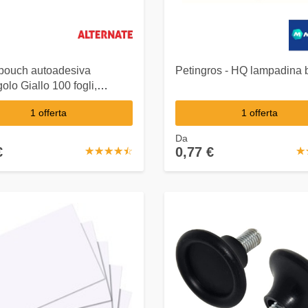
pouch autoadesiva
Petingros - HQ lampadina 
olo Giallo 100 fogli,
vo
1 offerta
1 offerta
Da
€
0,77 €
☆
★
☆
★
☆
★
☆
★
☆
★
☆
★