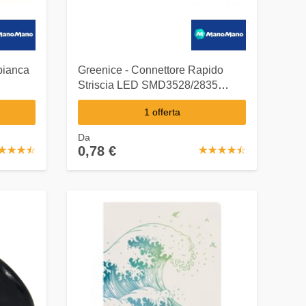
bianca
Greenice - Connettore Rapido
Striscia LED SMD3528/2835
12/24VDC (KD-CONRAP3528)
1 offerta
Da
0,78 €
☆
★
☆
★
☆
★
☆
★
☆
★
☆
★
☆
★
☆
★
☆
★