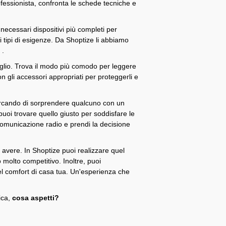
ofessionista, confronta le schede tecniche e
te.
necessari dispositivi più completi per
i i tipi di esigenze. Da Shoptize li abbiamo
à
.
meglio. Trova il modo più comodo per leggere
on gli accessori appropriati per proteggerli e
cercando di sorprendere qualcuno con un
uoi trovare quello giusto per soddisfare le
 comunicazione radio e prendi la decisione
i avere. In Shoptize puoi realizzare quel
 molto competitivo. Inoltre, puoi
nel comfort di casa tua. Un'esperienza che
ica,
cosa aspetti?