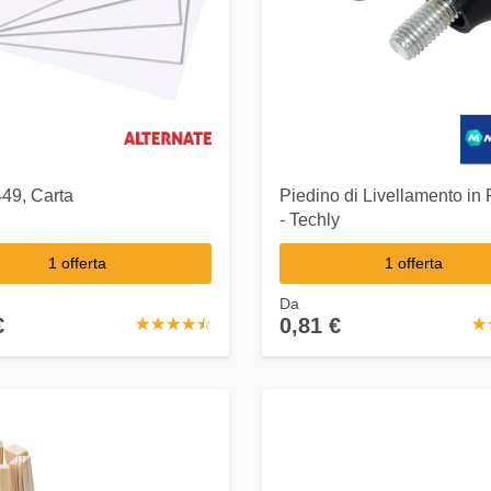
49, Carta
Piedino di Livellamento in 
- Techly
1 offerta
1 offerta
Da
€
0,81 €
☆
★
☆
★
☆
★
☆
★
☆
★
☆
★