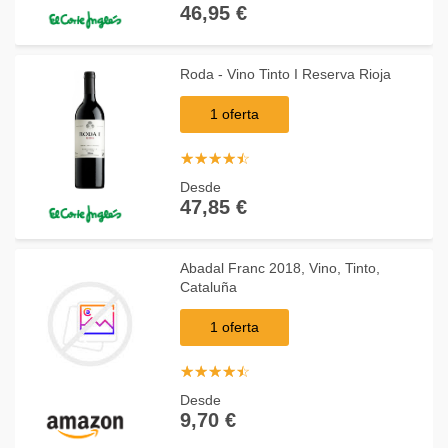
46,95 €
Roda - Vino Tinto I Reserva Rioja
1 oferta
☆
★
☆
★
☆
★
☆
★
☆
★
Desde
47,85 €
Abadal Franc 2018, Vino, Tinto,
Cataluña
1 oferta
☆
★
☆
★
☆
★
☆
★
☆
★
Desde
9,70 €