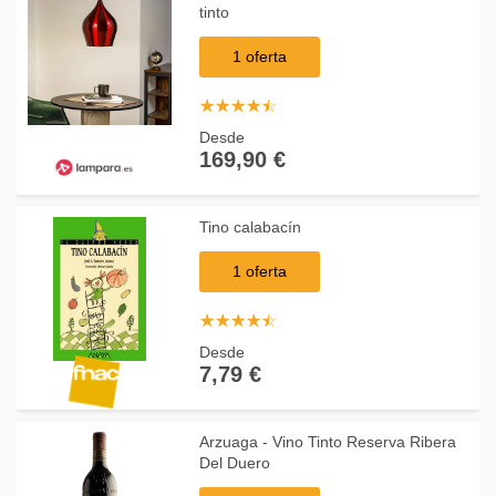
tinto
1 oferta
☆
★
☆
★
☆
★
☆
★
☆
★
Desde
169,90 €
Tino calabacín
1 oferta
☆
★
☆
★
☆
★
☆
★
☆
★
Desde
7,79 €
Arzuaga - Vino Tinto Reserva Ribera
Del Duero