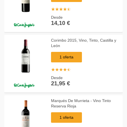
☆
★
☆
★
☆
★
☆
★
☆
★
Desde
14,10 €
Corimbo 2015, Vino, Tinto, Castilla y
León
1 oferta
☆
★
☆
★
☆
★
☆
★
☆
★
Desde
21,95 €
Marqués De Murrieta - Vino Tinto
Reserva Rioja
1 oferta