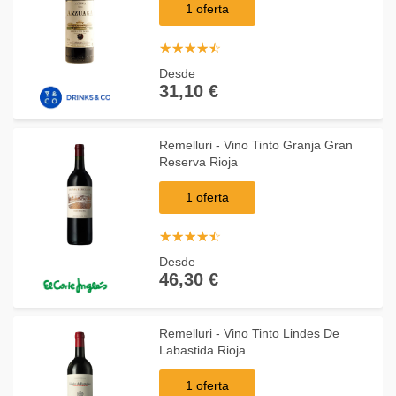
1 oferta
☆
★
☆
★
☆
★
☆
★
☆
★
Desde
31,10 €
Remelluri - Vino Tinto Granja Gran
Reserva Rioja
1 oferta
☆
★
☆
★
☆
★
☆
★
☆
★
Desde
46,30 €
Remelluri - Vino Tinto Lindes De
Labastida Rioja
1 oferta