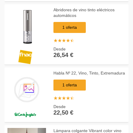
Abridores de vino tinto eléctricos
automáticos
1 oferta
☆
★
☆
★
☆
★
☆
★
☆
★
Desde
26,54 €
Habla Nº 22, Vino, Tinto, Extremadura
1 oferta
☆
★
☆
★
☆
★
☆
★
☆
★
Desde
22,50 €
Lámpara colgante Vibrant color vino