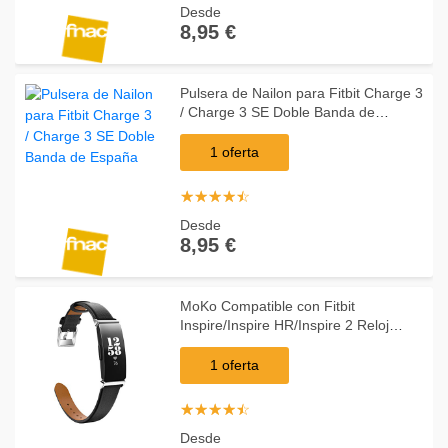
Desde
8,95 €
Pulsera de Nailon para Fitbit Charge 3
/ Charge 3 SE Doble Banda de
España
1 oferta
☆
★
☆
★
☆
★
☆
★
☆
★
Desde
8,95 €
MoKo Compatible con Fitbit
Inspire/Inspire HR/Inspire 2 Reloj
Correa, Pulsera Clásica de Cuero con
Conectores metálicos, Las Bandas de
1 oferta
Reemplazo - Neg
☆
★
☆
★
☆
★
☆
★
☆
★
Desde