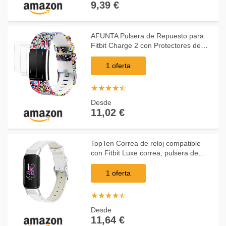
9,39 €
AFUNTA Pulsera de Repuesto para
Fitbit Charge 2 con Protectores de
Pantalla, Diseño de impresión Banda
Correa 6.5"- 9.0", con 3 Anti-Rayas
1 oferta
Películas d
☆
★
☆
★
☆
★
☆
★
☆
★
Desde
11,02 €
TopTen Correa de reloj compatible
con Fitbit Luxe correa, pulsera de
cuero ajustable, accesorios de
repuesto, Silicona,
1 oferta
☆
★
☆
★
☆
★
☆
★
☆
★
Desde
11,64 €