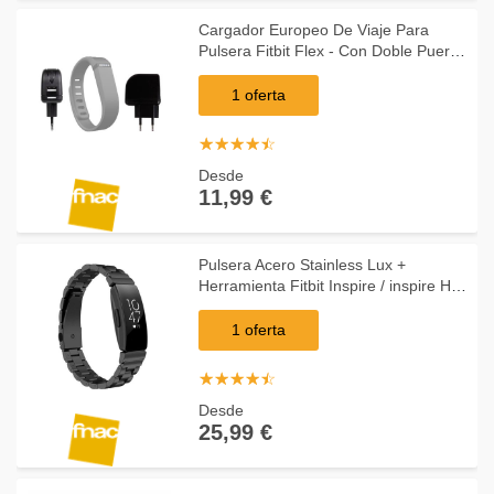
Cargador Europeo De Viaje Para
Pulsera Fitbit Flex - Con Doble Puerto
USB 2000mA Compatible Por
DURAGADGET
1 oferta
☆
★
☆
★
☆
★
☆
★
☆
★
Desde
11,99 €
Pulsera Acero Stainless Lux +
Herramienta Fitbit Inspire / inspire HR
Negro
1 oferta
☆
★
☆
★
☆
★
☆
★
☆
★
Desde
25,99 €