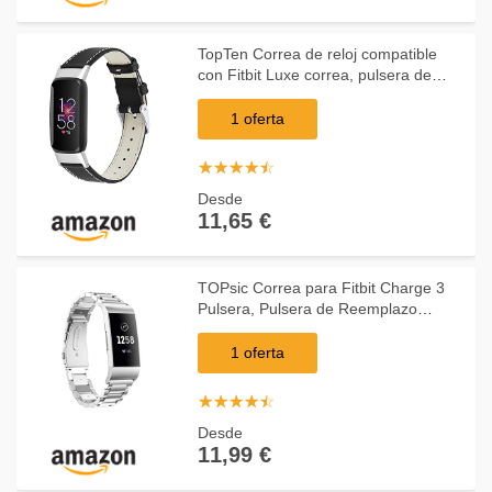
TopTen Correa de reloj compatible
con Fitbit Luxe correa, pulsera de
cuero ajustable, accesorios de
repuesto, Silicona,
1 oferta
☆
★
☆
★
☆
★
☆
★
☆
★
Desde
11,65 €
TOPsic Correa para Fitbit Charge 3
Pulsera, Pulsera de Reemplazo
Ajustable Acero Inoxidable Banda
Compatible con Fitbit Charge 3 para
1 oferta
Mujeres y Hombre
☆
★
☆
★
☆
★
☆
★
☆
★
Desde
11,99 €