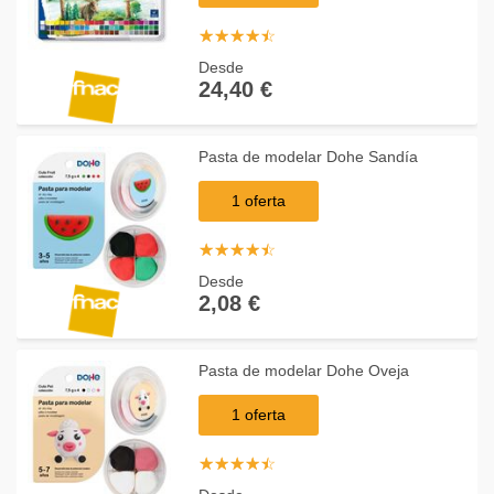
☆
★
☆
★
☆
★
☆
★
☆
★
Desde
24,40 €
Pasta de modelar Dohe Sandía
1 oferta
☆
★
☆
★
☆
★
☆
★
☆
★
Desde
2,08 €
Pasta de modelar Dohe Oveja
1 oferta
☆
★
☆
★
☆
★
☆
★
☆
★