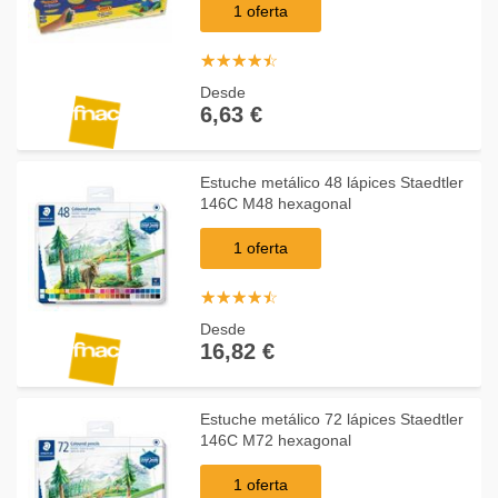
1 oferta
☆
★
☆
★
☆
★
☆
★
☆
★
Desde
6,63 €
Estuche metálico 48 lápices Staedtler
146C M48 hexagonal
1 oferta
☆
★
☆
★
☆
★
☆
★
☆
★
Desde
16,82 €
Estuche metálico 72 lápices Staedtler
146C M72 hexagonal
1 oferta