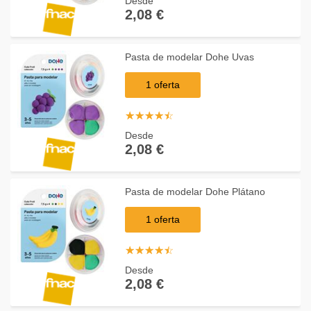
Desde
2,08 €
Pasta de modelar Dohe Uvas
1 oferta
☆
★
☆
★
☆
★
☆
★
☆
★
Desde
2,08 €
Pasta de modelar Dohe Plátano
1 oferta
☆
★
☆
★
☆
★
☆
★
☆
★
Desde
2,08 €