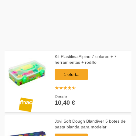
Kit Plastilina Alpino 7 colores + 7
herramientas + rodillo
1 oferta
☆
★
☆
★
☆
★
☆
★
☆
★
Desde
10,40 €
Jovi Soft Dough Blandiver 5 botes de
pasta blanda para modelar