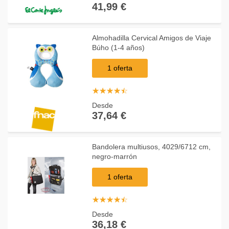
41,99 €
Almohadilla Cervical Amigos de Viaje
Búho (1-4 años)
1 oferta
☆
★
☆
★
☆
★
☆
★
☆
★
Desde
37,64 €
Bandolera multiusos, 4029/6712 cm,
negro-marrón
1 oferta
☆
★
☆
★
☆
★
☆
★
☆
★
Desde
36,18 €