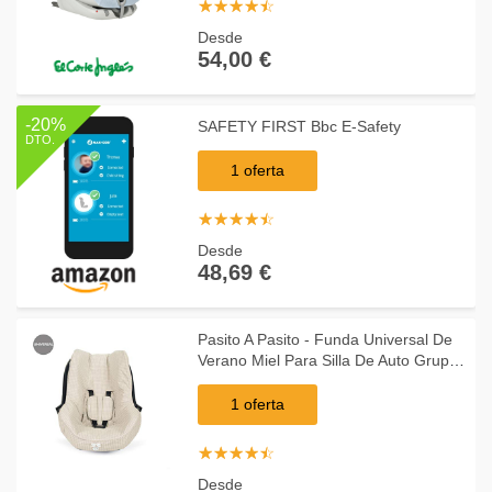
☆
★
☆
★
☆
★
☆
★
☆
★
Desde
54,00 €
-20%
SAFETY FIRST Bbc E-Safety
DTO.
1 oferta
☆
★
☆
★
☆
★
☆
★
☆
★
Desde
48,69 €
Pasito A Pasito - Funda Universal De
Verano Miel Para Silla De Auto Grupo
0 Beige
1 oferta
☆
★
☆
★
☆
★
☆
★
☆
★
Desde