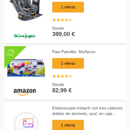
Gris
1 oferta
☆
★
☆
★
☆
★
☆
★
☆
★
Desde
399,00 €
-7%
Paw Patroller, Muñecos
DTO.
1 oferta
☆
★
☆
★
☆
★
☆
★
☆
★
Desde
82,99 €
Estetoscopio tristar® con tres cabezas
dobles de aluminio, azul, en caja
expositora de cartón
1 oferta