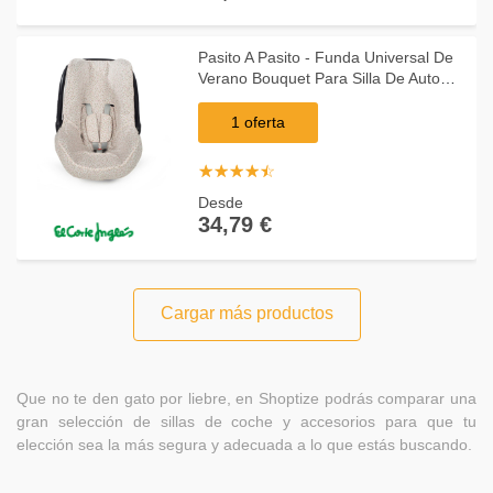
Pasito A Pasito - Funda Universal De
Verano Bouquet Para Silla De Auto
Grupo 0 Rosa
1 oferta
☆
★
☆
★
☆
★
☆
★
☆
★
Desde
34,79 €
Cargar más productos
Que no te den gato por liebre, en Shoptize podrás comparar una
gran selección de sillas de coche y accesorios para que tu
elección sea la más segura y adecuada a lo que estás buscando.