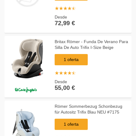
☆
★
☆
★
☆
★
☆
★
☆
★
Desde
72,99 €
Britax Römer - Funda De Verano Para
Silla De Auto Trifix I-Size Beige
1 oferta
☆
★
☆
★
☆
★
☆
★
☆
★
Desde
55,00 €
Römer Sommerbezug Schonbezug
für Autositz Trifix Blau NEU #7175
1 oferta